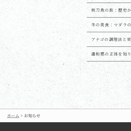
秋刀魚の旅：歴史
冬の美食：マダラ
アナゴの調理法と
違和感の正体を知
ホーム
>
お知らせ