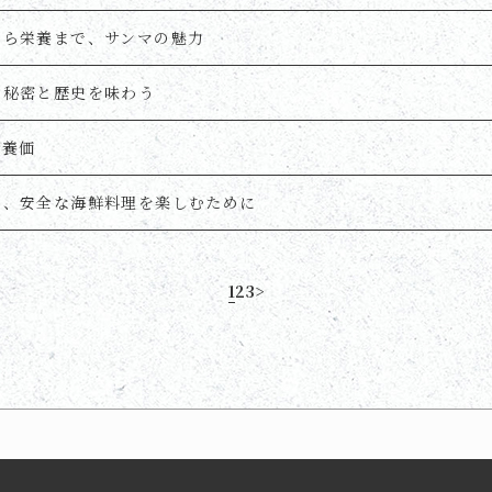
から栄養まで、サンマの魅力
の秘密と歴史を味わう
栄養価
り、安全な海鮮料理を楽しむために
1
2
3
>