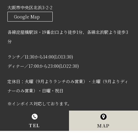
大阪市中央区北浜3-2-2
Google Map
各線淀屋橋駅18・19番出口より徒歩1分、各線北浜駅より徒歩3
分
ランチ／11:30から14:00(LO13:30)
ディナー／17:00から23:00(LO22:30)
定休日：火曜（9月よりランチのみ営業）・土曜（9月よりディ
ナーのみ営業）・日曜・祝日
※インボイス対応しております。
Copyright (c) 2023 株式会社だんらん処一 All Rights
TEL
MAP
Reserved