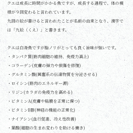
クエは成長に時間がかかる魚ですが、成長する過程で、体の模
様が９回変わると言われています。
九回の絵が書けると言われたことが名前の由来となり、漢字で
は「九絵（くえ）」と書きます。
クエは白身魚ですが脂ノリがとっても良く旨味が強いです。
・タンパク質(筋肉細胞の維持、免疫力高上)
・コラーゲン(皮膚の弾力や損傷を修復)
・グルタミン酸(興奮系の伝達物質を分泌させる)
・ロイシン(筋肉のエネルギー源)
・リジン(カラダの免疫力を高める)
・ビタミンA(皮膚や粘膜を正常に保つ)
・ビタミンB群(神経の機能の正常化)
・ナイアシン(血行促進、冷え性改善)
・葉酸(細胞の生まれ変わりを助ける働き)