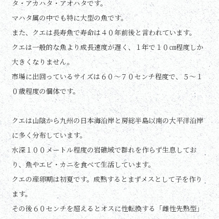
タ・アカハタ・アオハタです。
マハタ属の中でも特に大型の魚です。
また、クエは長寿魚で寿命は４０年前後と言われています。
クエは一般的な魚より成長速度が遅く、１年で１０㎝程度しか
大きくなりません。
市場に出回っているサイズは６０～７０センチ程度で、５～１
０歳程度の個体です。
クエは山陰から九州の日本海沿岸と房総半島以南の大平洋沿岸
に多く分布しています。
水深１００メートル程度の岩礁域で群れを作らず生息してお
り、魚やエビ・カニを食べて生活しています。
クエの産卵期は初夏です。成熟するとまずメスとして子を作り
ます。
その後６０センチを超えるとオスに性転換する「雌性先熟型」